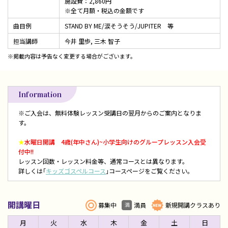
施設費：2,860円
※全て月額・税込の金額です
曲目例
STAND BY ME/涙そうそう/JUPITER 等
担当講師
今井 里歩
,
三木 智子
※掲載内容は予告なく変更する場合がございます。
Information
※ご入会は、無料体験レッスン受講日の翌月からのご案内となりま
す。
★
水曜日開講 4歳(年中さん)~小学生向けのグループレッスン入会受
付中!!
レッスン回数・レッスン料金等、通常コースとは異なります。
詳しくは｢
キッズゴスペルコース
｣コースページをご覧ください。
開講曜日
募集中
満員
新規開講クラスあり
月
火
水
木
金
土
日