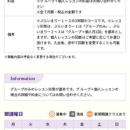
料金
※グ ループ＋個人レッスンの料金はお問い合わせくだ
さい
※全て月額・税込の金額です
※ぷらいまりー１～３の3年間のコースです。※レッス
ン形態は、ぷらいまりー１は「グループのみ」、ぷら
いまりー２～３は「グループ＋個人月1回」を基本とし
備考
ますが、個人レッスンの回数はご希望に応じてお選び
頂けます。入会後、途中で回数を変更することも可能
です。
※掲載内容は予告なく変更する場合がございます。
Information
グループのみのレッスン形態が基本です。グ ループ＋個人レッスンの
場合の詳細や料金についてはお問い合わせください。
開講曜日
募集中
満員
新規開講クラスあり
月
火
水
木
金
土
日