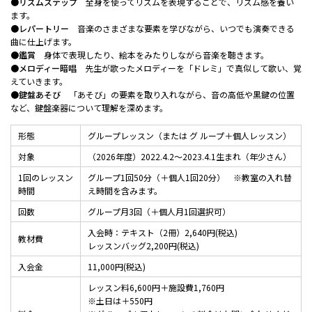
●
リズムステップ
全身を使ってリズムを表現することで、リズム感を養い
ます。
●
レパートリー
音楽のさまざまな要素を学びながら、いつでも演奏できる
曲に仕上げます。
●
鑑賞
身体で表現したり、絵本をみたりしながら音楽を聴きます。
●
メロディー暗唱
先生が歌ったメロディーを「ドレミ」で真似して歌い、覚
えていきます。
●
鍵盤あそび
「あそび」の要素を取り入れながら、音の高低や黒鍵の位置
など、鍵盤楽器について理解を深めます。
形態
グループレッスン（または グ ループ＋個人レッスン）
対象
（2026年度）2022.4.2～2023.4.1生まれ（年少さん）
1回のレッスン
グループ1回50分（＋個人1回20分） ※教室の入れ替
時間
え時間を含みます。
回数
グループ月3回（＋個人月1回選択可）
入会時：テキスト（2冊）2,640円(税込)
教材費
レッスンバッグ2,200円(税込)
入会金
11,000円(税込)
レッスン料6,600円＋施設費1,760円
※土日は＋550円