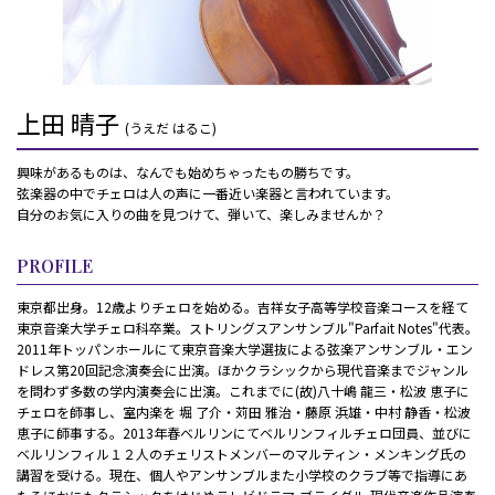
上田 晴子
(うえだ はるこ)
興味があるものは、なんでも始めちゃったもの勝ちです。
弦楽器の中でチェロは人の声に一番近い楽器と言われています。
自分のお気に入りの曲を見つけて、弾いて、楽しみませんか？
PROFILE
東京都出身。12歳よりチェロを始める。吉祥女子高等学校音楽コースを経て
東京音楽大学チェロ科卒業。ストリングスアンサンブル"Parfait Notes"代表。
2011年トッパンホールにて東京音楽大学選抜による弦楽アンサンブル・エン
ドレス第20回記念演奏会に出演。ほかクラシックから現代音楽までジャンル
を問わず多数の学内演奏会に出演。これまでに(故)八十嶋 龍三・松波 恵子に
チェロを師事し、室内楽を 堀 了介・苅田 雅治・藤原 浜雄・中村 静香・松波
恵子に師事する。2013年春ベルリンにてベルリンフィルチェロ団員、並びに
ベルリンフィル１２人のチェリストメンバーのマルティン・メンキング氏の
講習を受ける。現在、個人やアンサンブルまた小学校のクラブ等で指導にあ