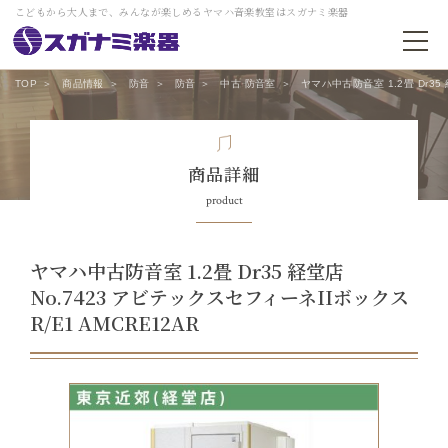
こどもから大人まで、みんなが楽しめるヤマハ音楽教室はスガナミ楽器
TOP
商品情報
防音
防音
中古 防音室
ヤマハ中古防音室 1.2畳 Dr35
商品詳細
product
ヤマハ中古防音室 1.2畳 Dr35 経堂店
No.7423 アビテックスセフィーネIIボックス
R/E1 AMCRE12AR