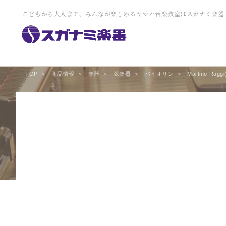
こどもから大人まで、みんなが楽しめるヤマハ音楽教室はスガナミ楽器
TOP
商品情報
楽器
弦楽器
バイオリン
Martino Rag