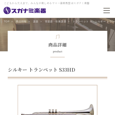
こどもから大人まで、みんなが楽しめるヤマハ音楽教室はスガナミ楽器
TOP
商品情報
楽器
管楽器・吹奏楽器
トランペット
シルキー トランペ
商品詳細
product
シルキー トランペット S33HD