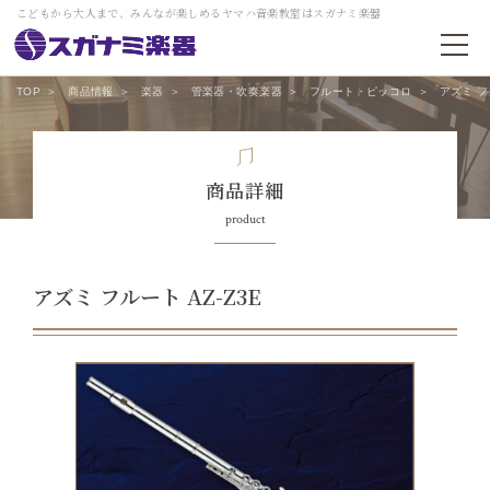
こどもから大人まで、みんなが楽しめるヤマハ音楽教室はスガナミ楽器
TOP
商品情報
楽器
管楽器・吹奏楽器
フルート・ピッコロ
アズミ フ
商品詳細
product
アズミ フルート AZ-Z3E