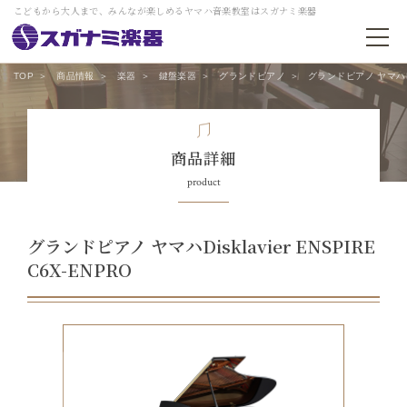
こどもから大人まで、みんなが楽しめるヤマハ音楽教室はスガナミ楽器
TOP
商品情報
楽器
鍵盤楽器
グランドピアノ
グランドピアノ ヤマハDisk
商品詳細
product
グランドピアノ ヤマハDisklavier ENSPIRE
C6X-ENPRO