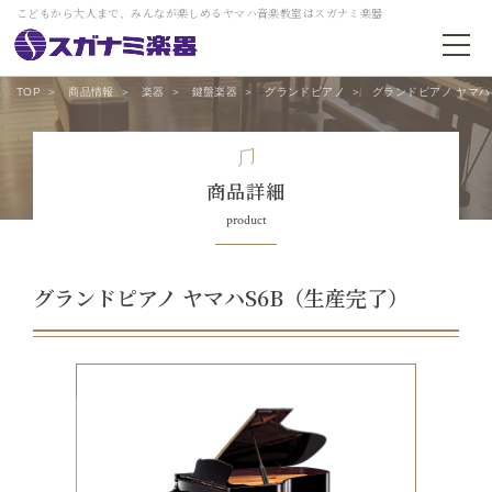
こどもから大人まで、みんなが楽しめるヤマハ音楽教室はスガナミ楽器
TOP
商品情報
楽器
鍵盤楽器
グランドピアノ
グランドピアノ ヤマハ
商品詳細
product
グランドピアノ ヤマハS6B（生産完了）