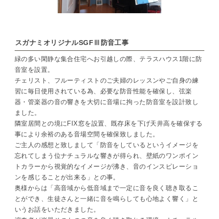
スガナミオリジナルSGFⅢ防音工事
緑の多い閑静な集合住宅へお引越しの際、テラスハウス1階に防
音室を設置。
チェリスト、フルーティストのご夫婦のレッスンやご自身の練
習に毎日使用されている為、必要な防音性能を確保し、弦楽
器・管楽器の音の響きを大切に音場に拘った防音室を設計致し
ました。
隣室居間との境にFIX窓を設置、既存床を下げ天井高を確保する
事により余裕のある音場空間を確保致しました。
ご主人の感想と致しまして「防音をしているというイメージを
忘れてしまう位ナチュラルな響きが得られ、壁紙のワンポイン
トカラーから視覚的なイメージが沸き、音のインスピレーショ
ンを感じることが出来る」との事。
奥様からは「高音域から低音域まで一定に音を良く聴き取るこ
とができ、生徒さんと一緒に音を鳴らしても心地よく響く」と
いうお話をいただきました。