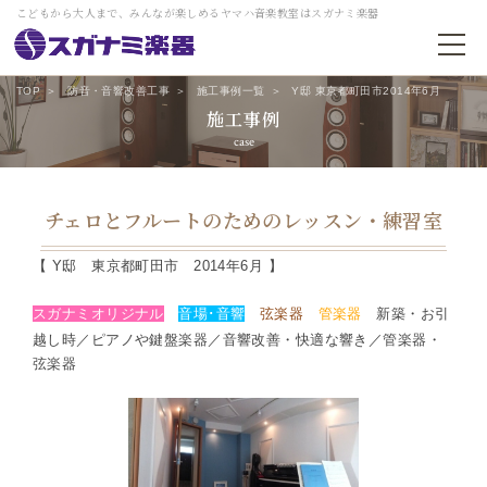
こどもから大人まで、みんなが楽しめるヤマハ音楽教室はスガナミ楽器
TOP
防音・音響改善工事
施工事例一覧
Y邸 東京都町田市2014年6月
施工事例
case
チェロとフルートのためのレッスン・練習室
【 Y邸 東京都町田市 2014年6月 】
スガナミオリジナル
音場･音響
弦楽器
管楽器
新築・お引
越し時／ピアノや鍵盤楽器／音響改善・快適な響き／管楽器・
弦楽器