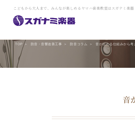
こどもから大人まで、みんなが楽しめるヤマハ音楽教室はスガナミ楽器
TOP
防音・音響改善工事
防音コラム
音が伝わる仕組みから考
音