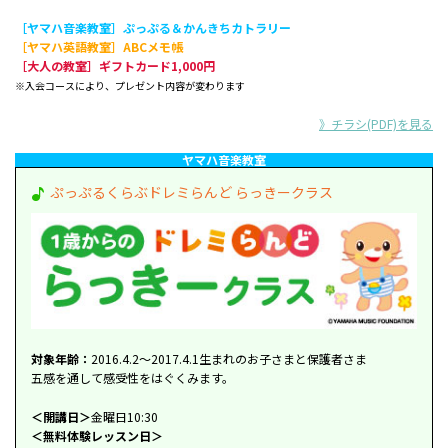
［ヤマハ音楽教室］ぷっぷる＆かんきちカトラリー
［ヤマハ英語教室］ABCメモ帳
［大人の教室］ギフトカード1,000円
※入会コースにより、プレゼント内容が変わります
》チラシ(PDF)を見る
ヤマハ音楽教室
ぷっぷるくらぶドレミらんど らっきークラス
対象年齢：
2016.4.2～2017.4.1生まれのお子さまと保護者さま
五感を通して感受性をはぐくみます。
＜開講日＞
金曜日10:30
＜無料体験レッスン日＞