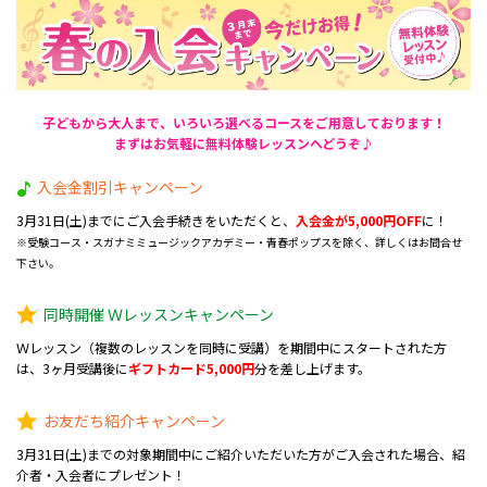
子どもから大人まで、いろいろ選べるコースをご用意しております！
まずはお気軽に無料体験レッスンへどうぞ♪
入会金割引キャンペーン
3月31日(土)までにご入会手続きをいただくと、
入会金が5,000円OFF
に！
※受験コース・スガナミミュージックアカデミー・青春ポップスを除く、詳しくはお問合せ
下さい。
同時開催 Ｗレッスンキャンペーン
Ｗレッスン（複数のレッスンを同時に受講）を期間中にスタートされた方
は、3ヶ月受講後に
ギフトカード5,000円
分を差し上げます。
お友だち紹介キャンペーン
3月31日(土)までの対象期間中にご紹介いただいた方がご入会された場合、紹
介者・入会者にプレゼント！