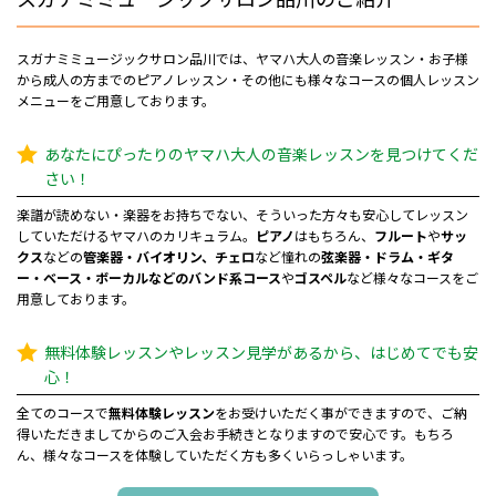
スガナミミュージックサロン品川では、ヤマハ大人の音楽レッスン・お子様
から成人の方までのピアノレッスン・その他にも様々なコースの個人レッスン
メニューをご用意しております。
あなたにぴったりのヤマハ大人の音楽レッスンを見つけてくだ
さい！
楽譜が読めない・楽器をお持ちでない、そういった方々も安心してレッスン
していただけるヤマハのカリキュラム。
ピアノ
はもちろん、
フルート
や
サッ
クス
などの
管楽器・
バイオリン、チェロ
など憧れの
弦楽器・ドラム・ギタ
ー・ベース・ボーカルなどのバンド系コース
や
ゴスペル
など様々なコースをご
用意しております。
無料体験レッスンやレッスン見学があるから、はじめてでも安
心！
全てのコースで
無料体験レッスン
をお受けいただく事ができますので、ご納
得いただきましてからのご入会お手続きとなりますので安心です。もちろ
ん、様々なコースを体験していただく方も多くいらっしゃいます。