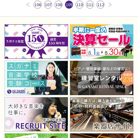
106
107
108
109
110
111
112