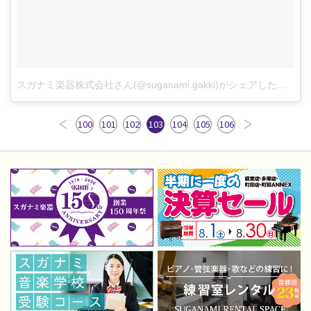
スガナミ楽器株式会社さん(@suganami.gakki)がシェアした投稿
-
100
101
102
103
104
105
106