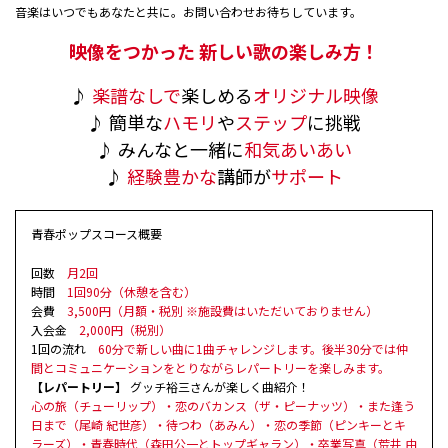
音楽はいつでもあなたと共に。お問い合わせお待ちしています。
映像をつかった 新しい歌の楽しみ方！
♪
楽譜なしで
楽しめる
オリジナル映像
♪ 簡単な
ハモリ
や
ステップ
に挑戦
♪ みんなと一緒に
和気あいあい
♪
経験豊かな
講師が
サポート
青春ポップスコース概要
回数
月2回
時間
1回90分（休憩を含む）
会費
3,500円（月額・税別 ※施設費はいただいておりません）
入会金
2,000円（税別）
1回の流れ
60分で新しい曲に1曲チャレンジします。後半30分では仲
間とコミュニケーションをとりながらレパートリーを楽しみます。
【レパートリー】
グッチ裕三さんが楽しく曲紹介！
心の旅（チューリップ）・恋のバカンス（ザ・ピーナッツ）・また逢う
日まで（尾崎 紀世彦）・待つわ（あみん）・恋の季節（ピンキーとキ
ラーズ）・青春時代（森田公一とトップギャラン）・卒業写真（荒井 由