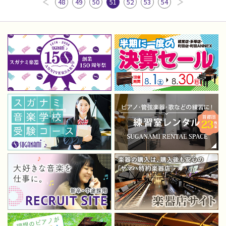
48
49
50
51
52
53
54