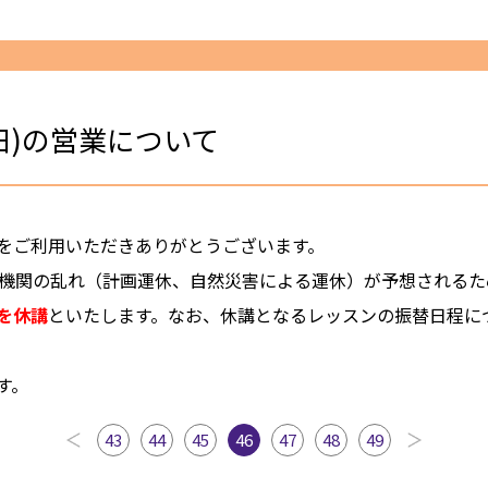
日(日)の営業について
をご利用いただきありがとうございます。
通機関の乱れ（計画運休、自然災害による運休）が予想される
ンを休講
といたします。なお、休講となるレッスンの振替日程に
す。
43
44
45
46
47
48
49