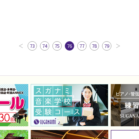
73
74
75
76
77
78
79