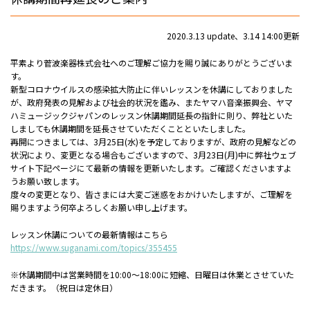
2020.3.13 update、3.14 14:00更新
平素より菅波楽器株式会社へのご理解ご協力を賜り誠にありがとうございま
す。
新型コロナウイルスの感染拡大防止に伴いレッスンを休講にしておりました
が、政府発表の見解および社会的状況を鑑み、またヤマハ音楽振興会、ヤマ
ハミュージックジャパンのレッスン休講期間延長の指針に則り、弊社といた
しましても休講期間を延長させていただくことといたしました。
再開につきましては、3月25日(水)を予定しておりますが、政府の見解などの
状況により、変更となる場合もございますので、3月23日(月)中に弊社ウェブ
サイト下記ページにて最新の情報を更新いたします。ご確認くださいますよ
うお願い致します。
度々の変更となり、皆さまには大変ご迷惑をおかけいたしますが、ご理解を
賜りますよう何卒よろしくお願い申し上げます。
レッスン休講についての最新情報はこちら
https://www.suganami.com/topics/355455
※休講期間中は営業時間を10:00～18:00に短縮、日曜日は休業とさせていた
だきます。（祝日は定休日）