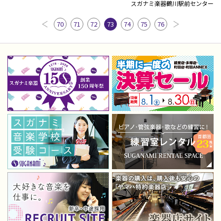
スガナミ楽器鶴川駅前センター
70
71
72
73
74
75
76