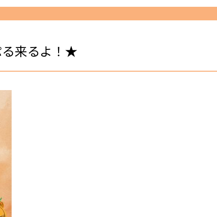
ぷる来るよ！★