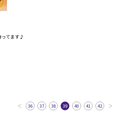
と待ってます♪
36
37
38
39
40
41
42