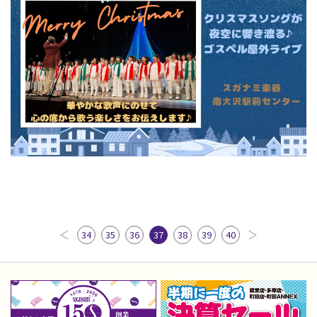
34
35
36
37
38
39
40